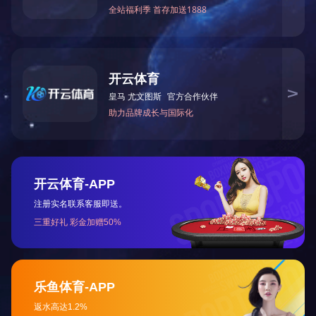
产品投诉：
028-87229666
电子邮箱：
hairong@yangzijiang.com
地址：四川省都江堰市彩虹大道802号
关注我们
扬子江药业集团
米兰网页版·官
官微二维码
方端在线官微二
维码
Copyright © 2021 米兰网页版·官方端在线 《互联网药品
信息服务资格证书》编号： （川）-非经营性-2022-0276