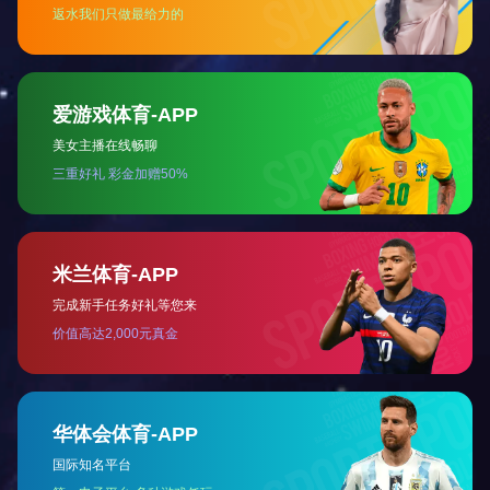
板蓝根
白及粉