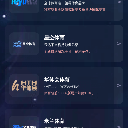
灵芝孢子（破壁）
粉葛粉