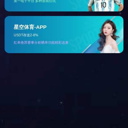
共14条
1
2
3
下一页
联系我们
联系电话：
028-87197999
产品投诉：
028-87229666
电子邮箱：
hairong@yangzijiang.com
地址：四川省都江堰市彩虹大道802号
关注我们